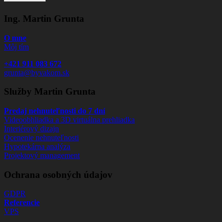
ú
h
Ing. Martin Grunta
l
a
O mne
s
Môj tím
*
+421 911 083 672
grunta@byvakom.sk
Služby Martin Grunta
Predaj nehnuteľnosti do 7 dní
Videoobhliadka a 3D virtuálna prehliadka
Interiérový dizajn
Ocenenie nehnuteľnosti
Hypotekárna analýza
Projektový management
Ochrana osobných údajov
GDPR
Referencie
VPS