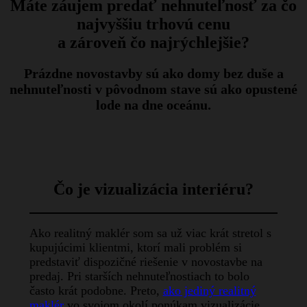
Máte záujem predať nehnuteľnosť za čo
najvyššiu trhovú cenu
a zároveň čo najrýchlejšie?
Prázdne novostavby sú ako domy bez duše a
nehnuteľnosti v pôvodnom stave sú ako opustené
lode na dne oceánu.
Čo je vizualizácia interiéru?
Ako realitný maklér som sa už viac krát stretol s
kupujúcimi klientmi, ktorí mali problém si
predstaviť dispozičné riešenie v novostavbe na
predaj. Pri starších nehnuteľnostiach to bolo
často krát podobne. Preto,
ako jediný realitný
maklér
vo svojom okolí ponúkam vizualizácie