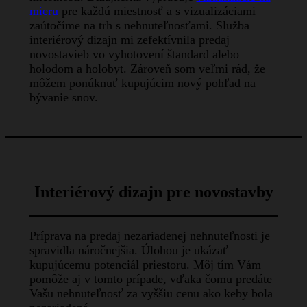
mieru
pre každú miestnosť a s vizualizáciami
zaútočíme na trh s nehnuteľnosťami. Služba
interiérový dizajn mi zefektívnila predaj
novostavieb vo vyhotovení štandard alebo
holodom a holobyt. Zároveň som veľmi rád, že
môžem ponúknuť kupujúcim nový pohľad na
bývanie snov.
Interiérový dizajn pre novostavby
Príprava na predaj nezariadenej nehnuteľnosti je
spravidla náročnejšia. Úlohou je ukázať
kupujúcemu potenciál priestoru. Môj tím Vám
pomôže aj v tomto prípade, vďaka čomu predáte
Vašu nehnuteľnosť za vyššiu cenu ako keby bola