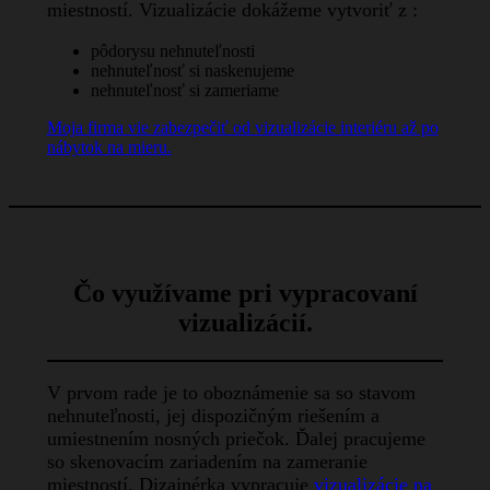
miestností. Vizualizácie dokážeme vytvoriť z :
pôdorysu nehnuteľnosti
nehnuteľnosť si naskenujeme
nehnuteľnosť si zameriame
Moja firma vie zabezpečiť od vizualizácie interiéru až po
nábytok na mieru.
Čo využívame pri vypracovaní
vizualizácií.
V prvom rade je to oboznámenie sa so stavom
nehnuteľnosti, jej dispozičným riešením a
umiestnením nosných priečok. Ďalej pracujeme
so skenovacím zariadením na zameranie
miestností. Dizajnérka vypracuje
vizualizácie na