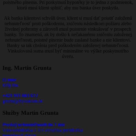
poistného plnenia. Pri poskytnutí hypotéky je to jedna z podmienok,
ktorú musí klient splniť, aby mu banka úver poskytla.
Ak banka klientovi schváli úver, klient si musí dať poistiť založenú
nehnuteľnosť proti poškodeniu, zničeniu následkom požiaru alebo
živelnej pohromy a zároveň musí poistenie vinkulovať v prospech
banky. To znamená, ak by došlo k nečakanému zničeniu založenej
nehnuteľnosti, poistné plnenie bude zaslané banke a nie klientovi.
Banky sa tak chránia pred poškodením založenej nehnuteľnosti.
Vinkulovaná suma musí byť minimálne vo výške poskytnutého
úveru.
Ing. Martin Grunta
O mne
Môj tím
+421 911 083 672
grunta@byvakom.sk
Služby Martin Grunta
Predaj nehnuteľnosti do 7 dní
Videoobhliadka a 3D virtuálna prehliadka
Interiérový dizajn