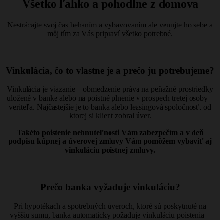
Všetko ľahko a pohodlne z domova
Nestrácajte svoj čas behaním a vybavovaním ale venujte ho sebe a
môj tím za Vás pripraví všetko potrebné.
Vinkulácia, čo to vlastne je a prečo ju potrebujeme?
Vinkulácia je viazanie – obmedzenie práva na peňažné prostriedky
uložené v banke alebo na poistné plnenie v prospech tretej osoby –
veriteľa. Najčastejšie je to banka alebo leasingová spoločnosť, od
ktorej si klient zobral úver.
Takéto poistenie nehnuteľnosti Vám zabezpečím a v deň
podpisu kúpnej a úverovej zmluvy Vám pomôžem vybaviť aj
vinkuláciu poistnej zmluvy.
Prečo banka vyžaduje vinkuláciu?
Pri hypotékach a spotrebných úveroch, ktoré sú poskytnuté na
vyššiu sumu, banka automaticky požaduje vinkuláciu poistenia –